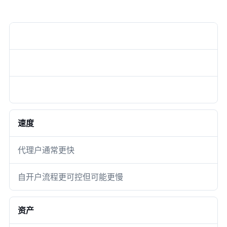
对比项
方案 A / 重点
方案 B / 判断
速度
代理户通常更快
自开户流程更可控但可能更慢
资产